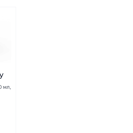
у
0 мл,