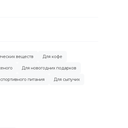
ических веществ
Для кофе
женого
Для новогодних подарков
 спортивного питания
Для сыпучих