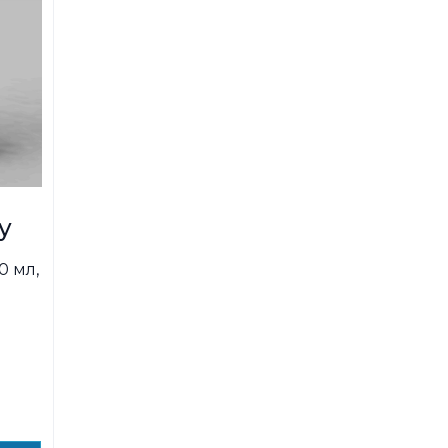
у
0 мл,