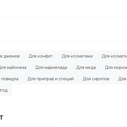
я джемов
Для конфет
Для косметики
Для космет
Для майонеза
Для мармелада
Для меда
Для моро
 повидла
Для приправ и специй
Для сиропов
Для
ягод
Т