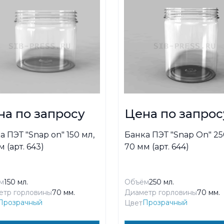
на по запросу
Цена по запрос
а ПЭТ "Snap on" 150 мл,
Банка ПЭТ "Snap On" 25
 (арт. 643)
70 мм (арт. 644)
м
150 мл.
Объём
250 мл.
етр горловины
70 мм.
Диаметр горловины
70 мм.
Прозрачный
Прозрачный
Цвет