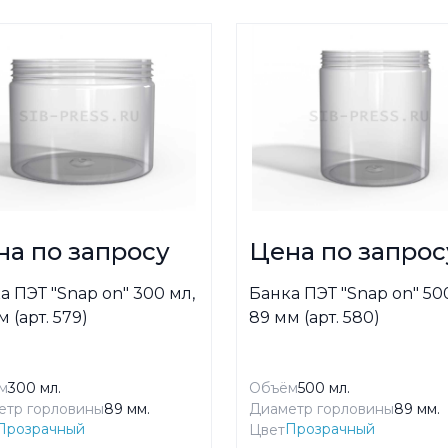
на по запросу
Цена по запрос
а ПЭТ "Snap on" 300 мл,
Банка ПЭТ "Snap on" 50
 (арт. 579)
89 мм (арт. 580)
м
300 мл.
Объём
500 мл.
етр горловины
89 мм.
Диаметр горловины
89 мм.
Прозрачный
Прозрачный
Цвет